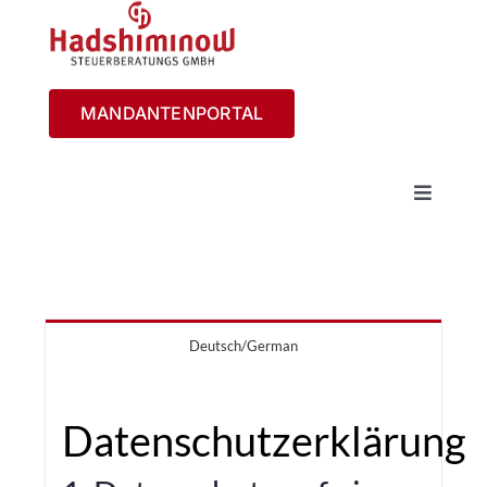
Zum
Inhalt
springen
MANDANTENPORTAL
Toggle
Navigat
Home
Karriere
Deutsch/German
Datenschutzerklärung